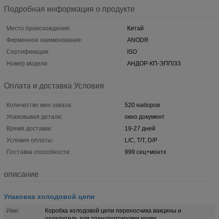
Подробная информация о продукте
Место происхождения:
Китай
Фирменное наименование:
ANODR
Сертификация:
ISO
Номер модели:
АНДОР-КП-ЭПП/33
Оплата и доставка Условия
Количество мин заказа:
520 наборов
Упаковывая детали:
окно документ
Время доставки:
19-27 дней
Условия оплаты:
L/C, T/T, D/P
Поставка способности:
999 сец+монтх
описание
Упаковка холодовой цепи
Имя:
Коробка холодовой цепи переносчика вакцины и
охладитель для транспортировки крови