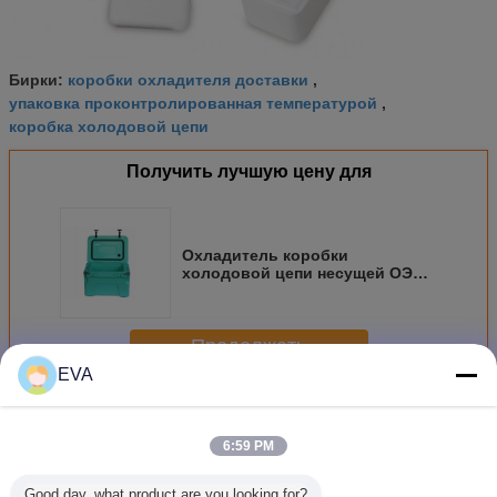
коробки охладителя доставки
Бирки:
,
упаковка проконтролированная температурой
,
коробка холодовой цепи
Получить лучшую цену для
Охладитель коробки
холодовой цепи несущей ОЭМ
вакционный & транспорта
крови
Продолжать
EVA
Упаковка холодовой цепи
Больше
6:59 PM
Good day, what product are you looking for?