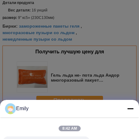
Детали продукта
Вес деталя:
16 унций
размер:
9" кс5» (230С130мм)
замороженные пакеты геля
Бирки:
,
многоразовые пузыри со льдом
,
немедленные пузыри со льдом
Получить лучшую цену для
Гель льда не- пота льда Андор
многоразовый пакует
продолжительные 16 ОЗ/9 "
кс5»
Продолжать
Emily
Пакеты геля льда
Больше
8:42 AM