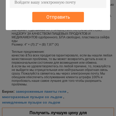
останется безопасной и свежей от утра до обеда и за пределами!
Держите эти пузыри со льдом обеда в замораживателе на несколько
часов до тех пор пока они не замерзнутся повсюду и они будут
держать вашу хрустящую корочку обеда и будут охлаждать до тех
пор пока вы не будете иметь шанс сидеть и насладиться ваш обед.
Отправить
Мы умеем как оно иметь занятый уклад жизни, позволили нам
позаботиться о держать обед свежим!
Материал: Сделанный из УПРАВЛЕНИЯ ПО САНИТАРНОМУ
НАДЗОРУ ЗА КАЧЕСТВОМ ПИЩЕВЫХ ПРОДУКТОВ И
МЕДИКАМЕНТОВ одобренного, БПА свободно, пластмасса сейфа
еды
Размер: 4" × (Л) 2" × (В) 7,87" (Х)
Теплые предложения:
качество &Тхэ всех продуктов гарантировало, если вы нашли любая
качественная проблема, то вы может возвратить деталь в нас в
первоначальном состоянии для возмещения или обмена.
& если вы не удовлетворяетесь по любой причине, то, пожалуйста
не выйдите мы отрицательная или нейтральная обратная связь
сразу. Пожалуйста свяжитесь мы через электронную почту. Мы
обещаем обеспечить обслуживание клиента штрафа 100% и
попробовать наше самое лучшее для того чтобы разрешить
проблемы.
замороженные пакеты геля
Бирки:
,
многоразовые пузыри со льдом
,
немедленные пузыри со льдом
Получить лучшую цену для