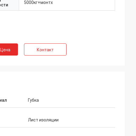
а
5000кг+монтх
ости
 Цена
Контакт
иал
Губка
и
Лист изоляции
 материалы
ДОРЭС полно