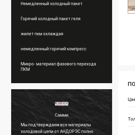
Немедленный холодный пакет
Горячий холодный пакет геля
жилет пкм охлаждая
немедленный горячий компресс
Микро- материал фазового перехода
ПКМ
ПО
Цв
Самми
То
Мы подтверждаем все материалы
Охлаж
холодовой цепи от АНДОРЭС полно
сафты