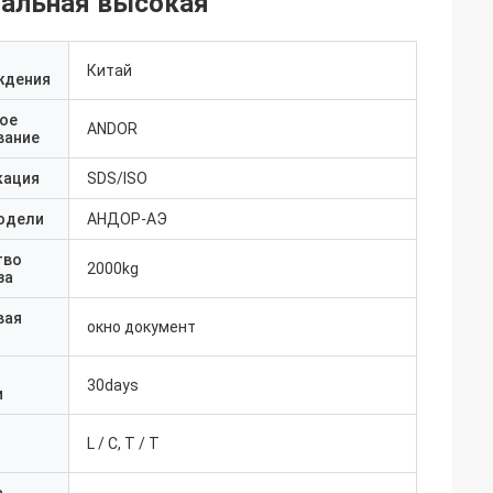
иальная высокая
Китай
ждения
ое
ANDOR
вание
кация
SDS/ISO
одели
АНДОР-АЭ
тво
2000kg
за
вая
окно документ
30days
и
L / C, T / T