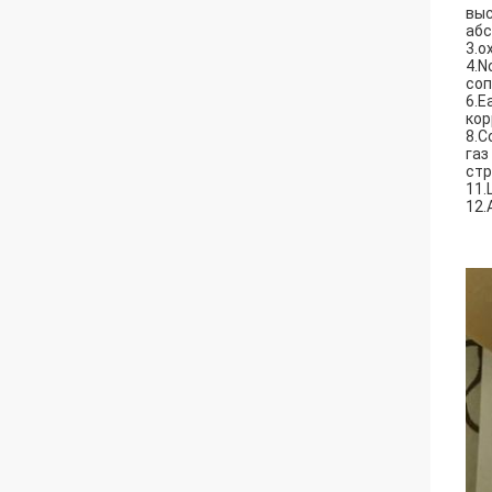
выс
абс
3.o
4.N
соп
6.E
кор
8.C
газ
стр
11.
12.