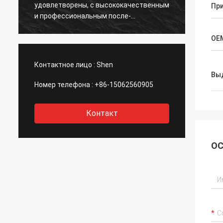
удовлетворены, с высококачественным
Пр
норма
и профессиональным после-
обслуживанием.
OE
Контактное лицо :
Shen
Вы
Номер телефона :
+86-15062560905
Контакт
ОС