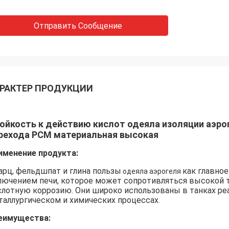
Отправить Сообщение
РАКТЕР ПРОДУКЦИИ
ойкость к действию кислот одеяла изоляции аэрог
рехода PCM материальная высокая
именение продукта:
арц, фельдшпат и глина пользы
как главно
одеяла аэрогеля
лючением печи, которое может сопротивляться высокой т
слотную коррозию. Они широко использованы в танках реа
таллургическом и химических процессах
.
еимущества: