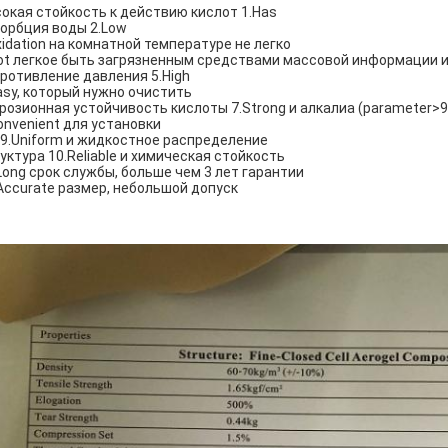
окая стойкость к действию кислот 1.Has
орбция воды 2.Low
xidation на комнатной температуре не легко
ot легкое быть загрязненным средствами массовой информации и
ротивление давления 5.High
asy, который нужно очистить
розионная устойчивость кислоты 7.Strong и алкалиа (parameter>9
onvenient для установки
 9.Uniform и жидкостное распределение
уктура 10.Reliable и химическая стойкость
Long срок службы, больше чем 3 лет гарантии
Accurate размер, небольшой допуск