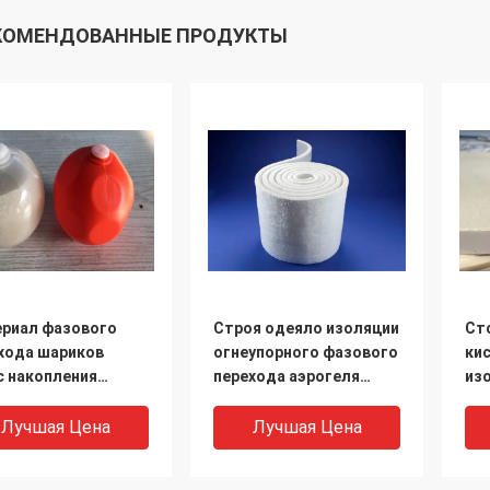
КОМЕНДОВАННЫЕ ПРОДУКТЫ
риал фазового
Строя одеяло изоляции
Ст
хода шариков
огнеупорного фазового
ки
 накопления
перехода аэрогеля
из
гии неорганический
фибрового картона
из
радус цельсий для
материальное для
за
Лучшая Цена
Лучшая Цена
роения
домов
пе
ма