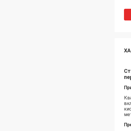
ХА
Ст
пе
Пр
Кв
вк
ки
ме
Пр