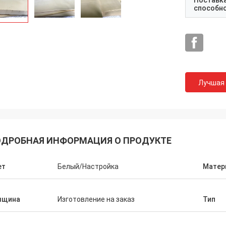
Поставк
способн
Лучшая
ДРОБНАЯ ИНФОРМАЦИЯ О ПРОДУКТЕ
ет
Белый/Настройка
Матер
Самм
Лиевен
лщина
Изготовление на заказ
Тип
Мы подтверждаем все
дая пусковые площадки ПКМ
холодовой цепи от АН
 и настолько мягко чем