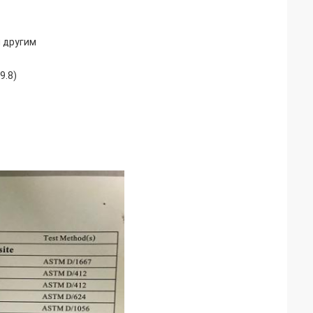
 другим
9.8)