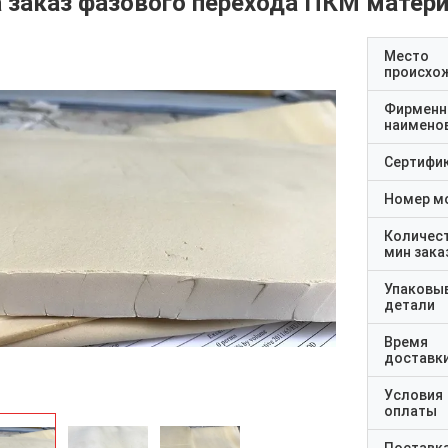
а заказ фазового перехода ПКМ матер
Место
происхо
Фирменн
наимено
Сертифи
Номер м
Количес
мин зака
Упаковы
детали
Время
доставк
Условия
оплаты