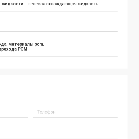
ококачественным
и жидкости
гелевая охлаждающая жидкость
осле-
ода
,
материалы pcm
,
перехода PCM