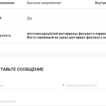
удовлетворены, с выс
именение
Высокое напряжение
Внутр
льные ПКМс, это большие.
и профессиональным п
обслуживанием.
M
Да
microencapsulated материалы фазового перех
делить
Изготовленный на заказ материал фазового 
ТАВЬТЕ СООБЩЕНИЕ