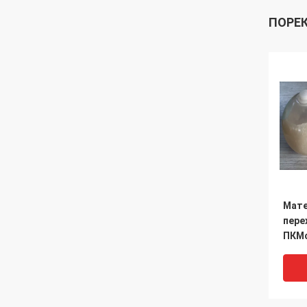
ПОРЕ
Мате
пере
ПКМс
энер
58 г
пост