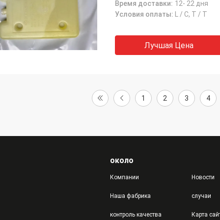
Время доставки:
12- 22 дня
Условия оплаты:
L / C, T / T
Лучшая Цена
1
2
3
4
около
Компании
Новости
Наша фабрика
случаи
контроль качества
Карта сай