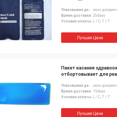
довлетворены, с высококачественным
 профессиональным после-
Упаковывая детали:
окно докумен
бслуживанием.
Время доставки:
25days
Условия оплаты:
L / C, T / T
Лучшая Цена
Пакет касания здравоо
отбортовывает для реа
Упаковывая детали:
окно докумен
Время доставки:
15days
Условия оплаты:
L / C, T / T
Лучшая Цена