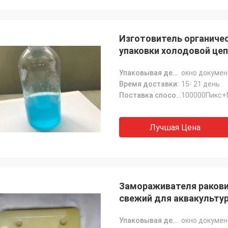
Изготовитель органиче
упаковки холодовой цеп
19
Упаковывая детали:
окно докумен
Время доставки:
15- 21 день
Поставка способности:
100000Пикс+
Лучшая Цена
Замораживателя ракови
свежий для аквакульту
COVID-19
Упаковывая детали:
окно докумен