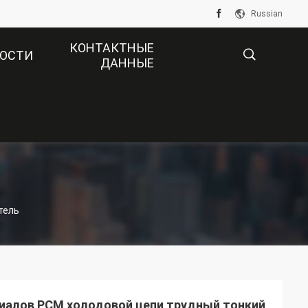
Russian
КОНТАКТНЫЕ
ОСТИ
ДАННЫЕ
描
述
тель
иалов PCM холодовой цепи трудный тонкий