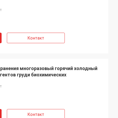
т
Контакт
хранения многоразовый горячий холодный
гентов груди биохимических
т
Контакт