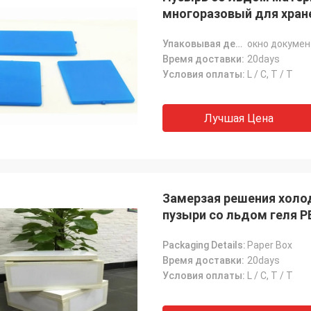
многоразовый для хране
19
Упаковывая детали:
окно докумен
Время доставки:
20days
Условия оплаты:
L / C, T / T
Лучшая Цена
Замерзая решения холо
пузыри со льдом геля P
Packaging Details:
Paper Box
Время доставки:
20days
Условия оплаты:
L / C, T / T