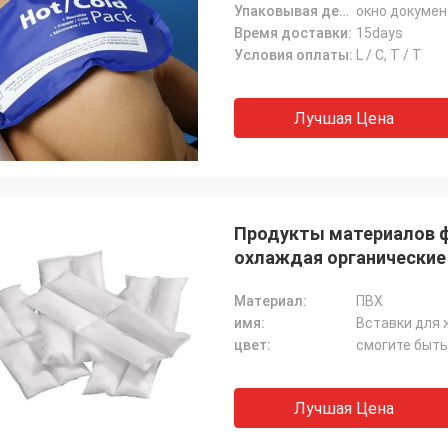
Упаковывая детали:
окно докумен
Время доставки:
15days
Условия оплаты:
L / C, T / T
Лучшая Цена
Продукты материалов ф
охлаждая органические
Материал:
ПВХ
имя:
цвет:
смогите быть
Лучшая Цена