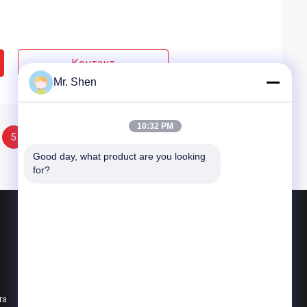
Контакт
Mr. Shen
10:32 PM
5
6
Good day, what product are you looking 
for?
Продукция
Материал фазового перехода ПКМ
ПКМ холодовой цепи
та
Упаковка холодовой цепи