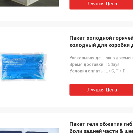
Лучшая Цена
Пакет холодной горяче
холодный для коробки 
Упаковывая детали:
окно докумен
Время доставки:
15days
Условия оплаты:
L / C, T / T
Лучшая Цена
Самми
ы подтверждаем все материалы
Пакет геля обжатия ги
олодовой цепи от АНДОРЭС полно
боли задней части & ше