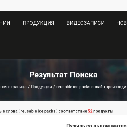
АНИИ
ПРОДУКЦИЯ
ВИДЕОЗАПИСИ
НОВ
Результат Поиска
вная страница
/
Продукция
/
reusable ice packs онлайн производи
е слова [ reusable ice packs ] соответствие
52
продукты.
Пузырь со льдом матер