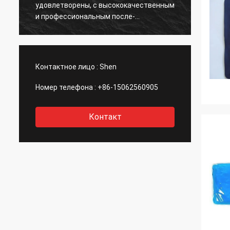
енным
у
нормальные ПКМс, это большие.
и
о
Контактное лицо :
Shen
Номер телефона :
+86-15062560905
Контакт