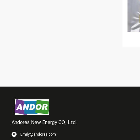
Andores New Energy CO., Ltd
Emily@andores.com