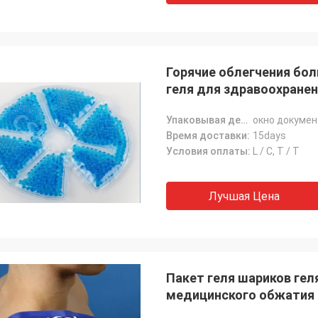
Горячие облегчения бо
геля для здравоохране
Упаковывая детали:
окно докумен
Время доставки:
15days
Условия оплаты:
L / C, T / T
Лучшая Цена
Пакет геля шариков гел
медицинского обжатия