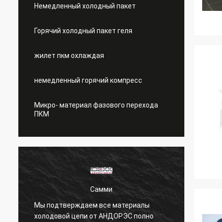
Немедленный холодный пакет
Горячий холодный пакет геля
жилет пкм охлаждая
немедленный горячий компресс
Микро- материал фазового перехода
ПКМ
Лиевен
М
Охлаждая пусковые площадки ПКМ
о
х
сафты и настолько мягко чем