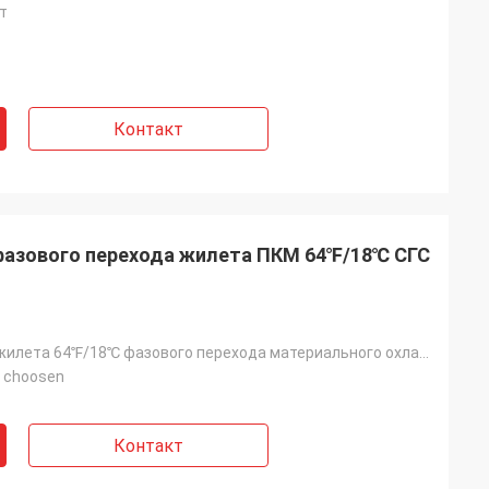
т
Контакт
азового перехода жилета ПКМ 64℉/18℃ СГС
Вставки для жилета 64℉/18℃ фазового перехода материального охлаждая
 choosen
Контакт