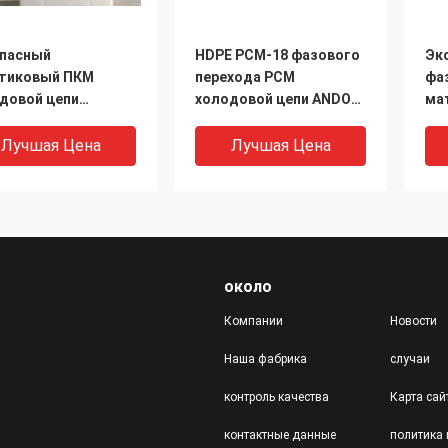
пасный
HDPE PCM-18 фазового
Эк
тиковый ПКМ
перехода PCM
фа
довой цепи
холодовой цепи ANDOR
ма
ича льда
материальные/
др
ЛЮБИМЕЦ 300 для PCM
хо
Лучшая Цена
Лучшая Цена
холодовой цепи COVID-
19
19
около
Компании
Новости
Наша фабрика
случаи
DEO
VIDEO
контроль качества
Карта сай
clable материал
Холодовая цепь
Пу
контактные данные