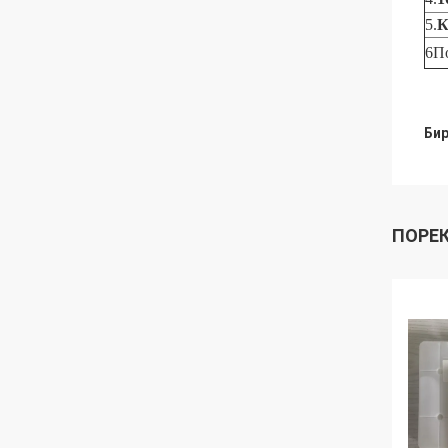
5.
К
6П
Бир
ПОРЕ