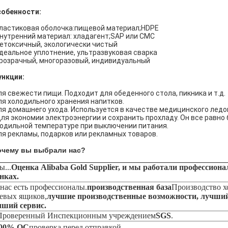
собенности:
пластиковая оболочка:пищевой материал;HDPE
Внутренний материал: хладагент;SAP или CMC
Нетоксичный, экологически чистый
идеальное уплотнение, ультразвуковая сварка
прозрачный, многоразовый, индивидуальный
нкции:
я свежести пищи. Подходит для обеденного стола, пикника и т.д.
я холодильного хранения напитков.
я домашнего ухода. Используется в качестве медицинского ледо
Для экономии электроэнергии и сохранить прохладу. Он все равно
одильной температуре при выключении питания.
я рекламы, подарков или рекламных товаров.
очему вы выбрали нас?
...
Оценка
Alibaba Gold Supplier, и мы работали профессион
нках.
нас есть профессионалы.
производственная база
Производство х
евых ящиков,
лучшие производственные возможности, лучший
чший сервис.
 Проверенный Инспекционным учреждением
SGS
.
00% QC
проверка перед отправкой.