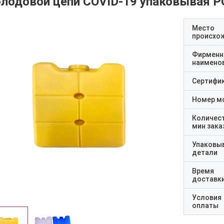
олодовой цепи COVID-19 упаковывая 
Место
происхо
Фирменн
наимено
Сертифи
Номер м
Количес
мин зака
Упаковы
детали
Время
доставк
Условия
оплаты