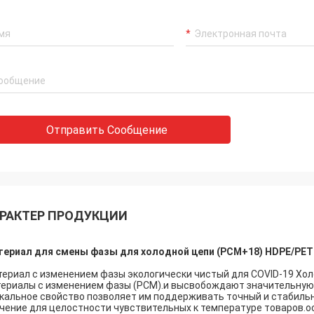
удовлетворены, с выс
льные ПКМс, это большие.
и профессиональным п
обслуживанием.
Отправить Сообщение
РАКТЕР ПРОДУКЦИИ
ериал для смены фазы для холодной цепи (PCM+18) HDPE/PET
ериал с изменением фазы экологически чистый для COVID-19 Хо
ериалы с изменением фазы (PCM).и высвобождают значительную 
кальное свойство позволяет им поддерживать точный и стабиль
чение для целостности чувствительных к температуре товаров.ос