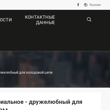
Russian
КОНТАКТНЫЕ
ОСТИ
ДАННЫЕ
描
述
ружелюбный для холодовой цепи
риальное - дружелюбный для