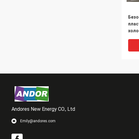
Безо
плас
холо
кирп
Andores New Energy CO., Ltd
VI
Emily@andores.com
Recy