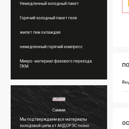
Немедленный холодный пакет
Горячий холодный пакет геля
жилет пкм охлаждая
немедленный горячий компресс
Микро- материал фазового перехода
ПО
ПКМ
Вы
Самми
Мы подтверждаем все материалы
Охлаж
ОС
холодовой цепи от АНДОРЭС полно
сафты