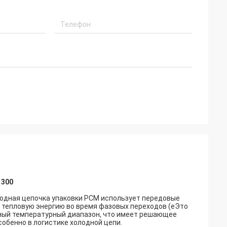
ококачественным
осле-
 300
лодная цепочка упаковки PCM использует передовые
тепловую энергию во время фазовых переходов (eЭто
ный температурный диапазон, что имеет решающее
обенно в логистике холодной цепи.