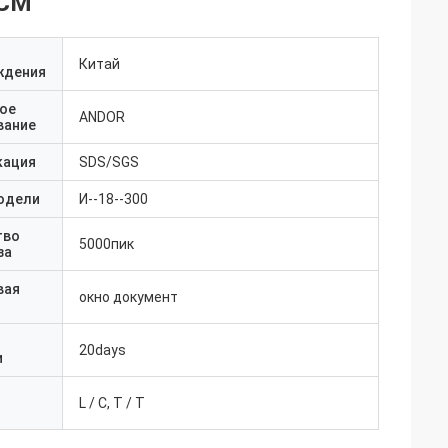
PCM
Китай
ждения
ое
ANDOR
вание
кация
SDS/SGS
одели
И--18--300
тво
5000пик
за
вая
окно документ
20days
и
L / C, T / T