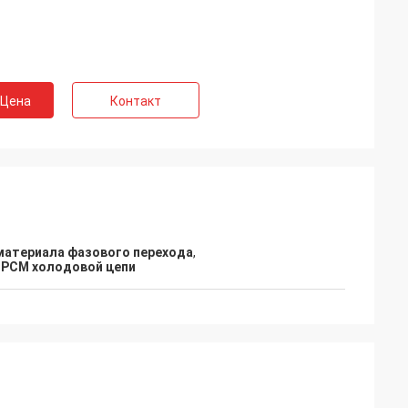
 Цена
Контакт
материала фазового перехода
,
PCM холодовой цепи
и
 материалы
ДОРЭС полно