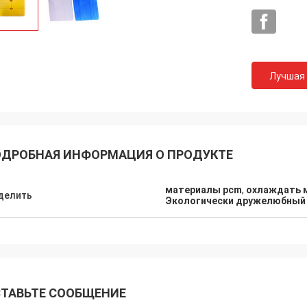
Лучшая
ДРОБНАЯ ИНФОРМАЦИЯ О ПРОДУКТЕ
материалы pcm
,
охлаждать 
делить
Экологически дружелюбный 
Самм
Лиевен
Мы подтверждаем все
дая пусковые площадки ПКМ
ТАВЬТЕ СООБЩЕНИЕ
холодовой цепи от АН
 и настолько мягко чем