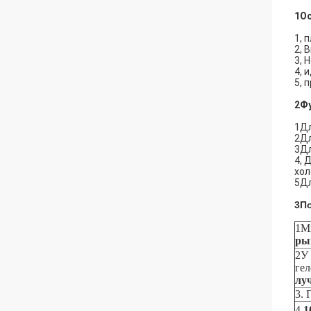
1О
1, 
2, 
3, 
4, 
5, 
2Фу
1Дл
2Дл
3Дл
4, 
хол
5Дл
3П
1Мы
ры
2У 
гел
лу
3.
4.
1