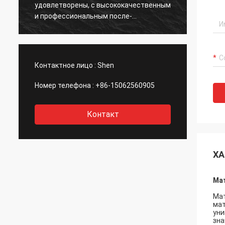
удовлетворены, с высококачественным
норма
и профессиональным после-
обслуживанием.
Контактное лицо :
Shen
Номер телефона :
+86-15062560905
Контакт
ХА
Мат
Мат
мат
уни
зна